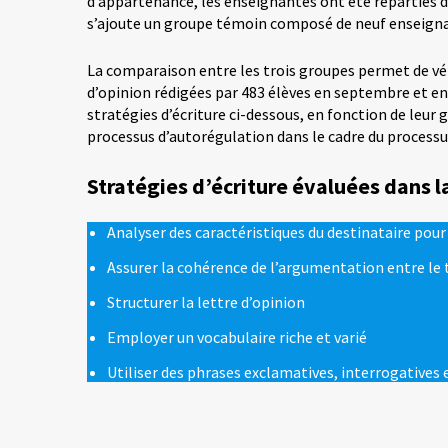
d’appartenance, les enseignantes ont été réparties d
s’ajoute un groupe témoin composé de neuf enseignan
La comparaison entre les trois groupes permet de vér
d’opinion rédigées par 483 élèves en septembre et en 
stratégies d’écriture ci-dessous, en fonction de leu
processus d’autorégulation dans le cadre du processus
Stratégies d’écriture évaluées dans l
Analyser des caractéristiques du destinataire pou
Assurer la cohérence de l’argumentation entre le 
Structurer la lettre d’opinion
Employer un vocabulaire riche et varié
Utiliser des phrases exclamatives, interrogatives e