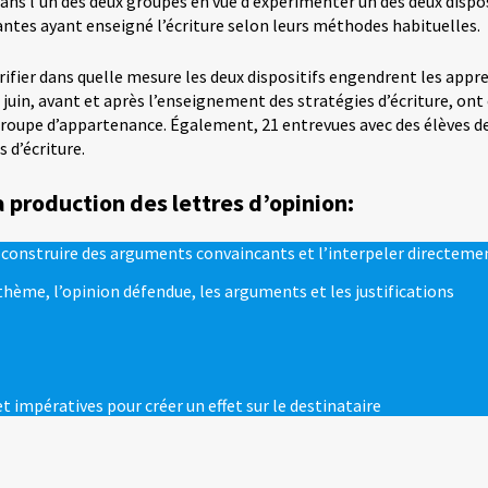
ans l’un des deux groupes en vue d’expérimenter un des deux dispos
tes ayant enseigné l’écriture selon leurs méthodes habituelles.
ifier dans quelle mesure les deux dispositifs engendrent les appre
juin, avant et après l’enseignement des stratégies d’écriture, ont
r groupe d’appartenance. Également, 21 entrevues avec des élèves 
 d’écriture.
a production des lettres d’opinion:
r construire des arguments convaincants et l’interpeler directeme
thème, l’opinion défendue, les arguments et les justifications
t impératives pour créer un effet sur le destinataire