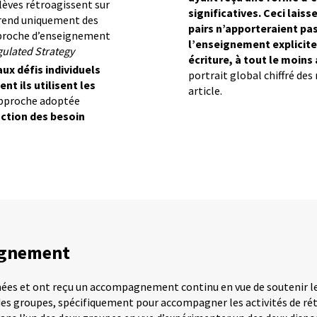
lèves rétroagissent sur
significatives. Ceci laiss
mprend uniquement des
pairs n’apporteraient pa
’approche d’enseignement
l’enseignement explicite 
gulated Strategy
écriture, à tout le moins
aux défis individuels
portrait global chiffré des
nt ils utilisent les
article.
’approche adoptée
nction des besoin
ignement
mées et ont reçu un accompagnement continu en vue de soutenir l
des groupes, spécifiquement pour accompagner les activités de rét