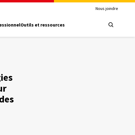
Nous joindre
essionnel
Outils et ressources
ies
ur
 des