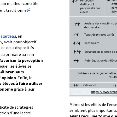
 un meilleur contrôle
2
ent traditionnel
.
Falardeau
, en
ay
, avait pour objectif
s de deux dispositifs
du primaire au sein
favoriser la perception
auquel les élèves se
éliorer leurs
d’opinion
. Enfin, le
 élèves à faire utiliser
utonome
grâce à leur
Même si les effets de l’ens
icite de stratégies
semblent plus importants
ction d’une lettre
ayant reçu une forme d’e