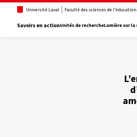
Aller
Université Laval
Faculté des sciences de l'éducation
au
contenu
principal
Savoirs en action
Unités de recherche
Lumière sur la
L’e
d
amé